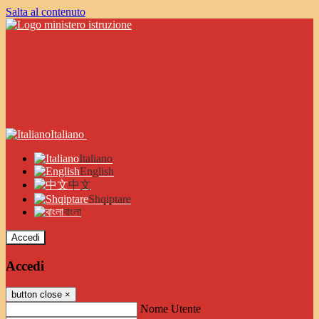
Salta al contenuto
Italiano
Italiano
English
中文
Shqiptare
বাংলা
Accedi
Accedi
button close
×
Nome Utente