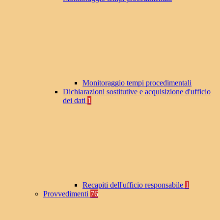
Monitoraggio tempi procedimentali
Dichiarazioni sostitutive e acquisizione d'ufficio
dei dati
1
Recapiti dell'ufficio responsabile
1
Provvedimenti
76