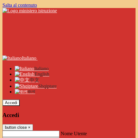
Salta al contenuto
Italiano
Italiano
English
中文
Shqiptare
বাংলা
Accedi
Accedi
button close
×
Nome Utente