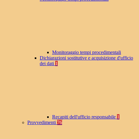
Monitoraggio tempi procedimentali
Dichiarazioni sostitutive e acquisizione d'ufficio
dei dati
1
Recapiti dell'ufficio responsabile
1
Provvedimenti
76