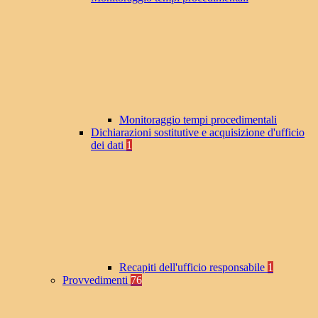
Monitoraggio tempi procedimentali
Dichiarazioni sostitutive e acquisizione d'ufficio
dei dati
1
Recapiti dell'ufficio responsabile
1
Provvedimenti
76