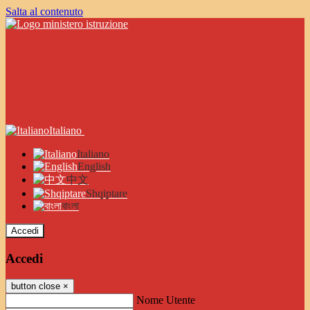
Salta al contenuto
Italiano
Italiano
English
中文
Shqiptare
বাংলা
Accedi
Accedi
button close
×
Nome Utente