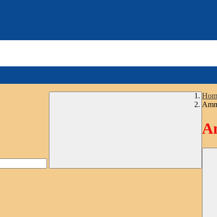
Hom
Ammi
Am