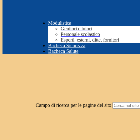
Modulistica
Genitori e tutori
Personale scolastico
Esperti, esterni, ditte, fornitori
Bacheca Sicurezza
Bacheca Salute
Campo di ricerca per le pagine del sito