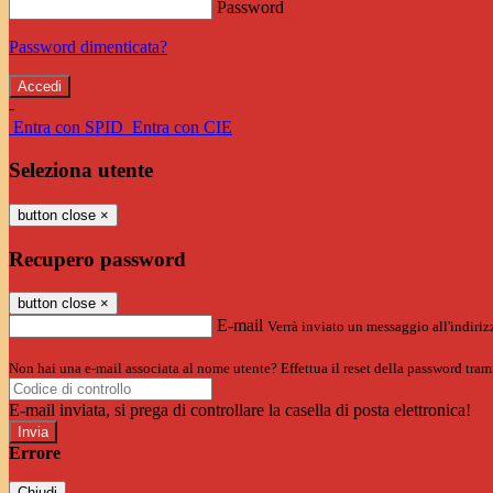
Password
Password dimenticata?
-
Entra con SPID
Entra con CIE
Seleziona utente
button close
×
Recupero password
button close
×
E-mail
Verrà inviato un messaggio all'indirizz
Non hai una e-mail associata al nome utente? Effettua il reset della password tram
E-mail inviata, si prega di controllare la casella di posta elettronica!
Errore
Chiudi