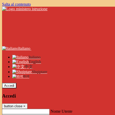
Salta al contenuto
Italiano
Italiano
English
中文
Shqiptare
বাংলা
Accedi
Accedi
button close
×
Nome Utente