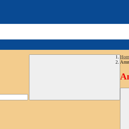
Hom
Ammi
Am