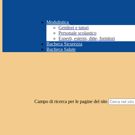
Modulistica
Genitori e tutori
Personale scolastico
Esperti, esterni, ditte, fornitori
Bacheca Sicurezza
Bacheca Salute
Campo di ricerca per le pagine del sito