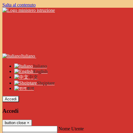
Salta al contenuto
Italiano
Italiano
English
中文
Shqiptare
বাংলা
Accedi
Accedi
button close
×
Nome Utente