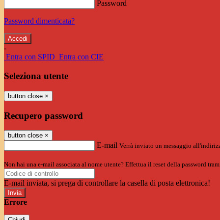
Password
Password dimenticata?
-
Entra con SPID
Entra con CIE
Seleziona utente
button close
×
Recupero password
button close
×
E-mail
Verrà inviato un messaggio all'indirizz
Non hai una e-mail associata al nome utente? Effettua il reset della password tram
E-mail inviata, si prega di controllare la casella di posta elettronica!
Errore
Chiudi