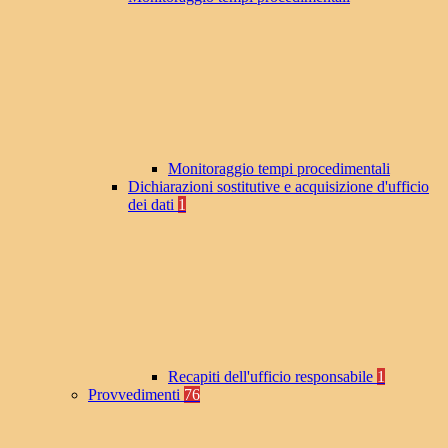
Monitoraggio tempi procedimentali
Dichiarazioni sostitutive e acquisizione d'ufficio
dei dati
1
Recapiti dell'ufficio responsabile
1
Provvedimenti
76