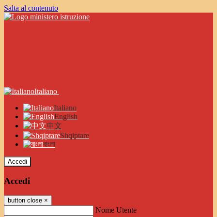
Salta al contenuto
Italiano
Italiano
English
中文
Shqiptare
বাংলা
Accedi
Accedi
button close
×
Nome Utente