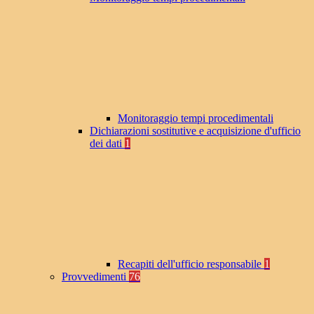
Monitoraggio tempi procedimentali
Dichiarazioni sostitutive e acquisizione d'ufficio
dei dati
1
Recapiti dell'ufficio responsabile
1
Provvedimenti
76