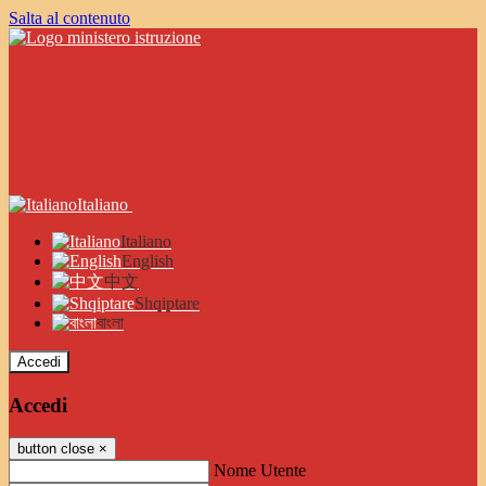
Salta al contenuto
Italiano
Italiano
English
中文
Shqiptare
বাংলা
Accedi
Accedi
button close
×
Nome Utente