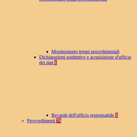
Monitoraggio tempi procedimentali
Dichiarazioni sostitutive e acquisizione d'ufficio
dei dati
1
Recapiti dell'ufficio responsabile
1
Provvedimenti
76