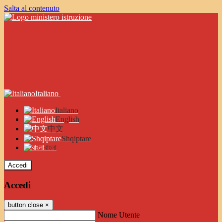
Salta al contenuto
Italiano
Italiano
English
中文
Shqiptare
বাংলা
Accedi
Accedi
button close
×
Nome Utente