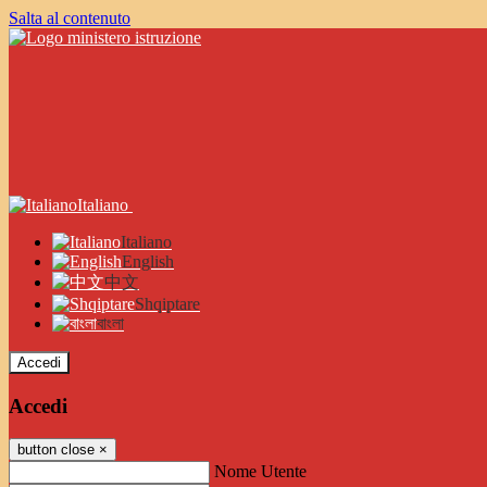
Salta al contenuto
Italiano
Italiano
English
中文
Shqiptare
বাংলা
Accedi
Accedi
button close
×
Nome Utente