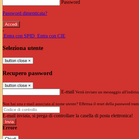
Password
Password dimenticata?
-
Entra con SPID
Entra con CIE
Seleziona utente
button close
×
Recupero password
button close
×
E-mail
Verrà inviato un messaggio all'indirizz
Non hai una e-mail associata al nome utente? Effettua il reset della password tram
E-mail inviata, si prega di controllare la casella di posta elettronica!
Errore
Chiudi