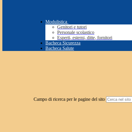
Modulistica
Genitori e tutori
Personale scolastico
Esperti, esterni, ditte, fornitori
Bacheca Sicurezza
Bacheca Salute
Campo di ricerca per le pagine del sito