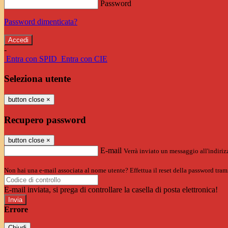
Password
Password dimenticata?
-
Entra con SPID
Entra con CIE
Seleziona utente
button close
×
Recupero password
button close
×
E-mail
Verrà inviato un messaggio all'indirizz
Non hai una e-mail associata al nome utente? Effettua il reset della password tram
E-mail inviata, si prega di controllare la casella di posta elettronica!
Errore
Chiudi