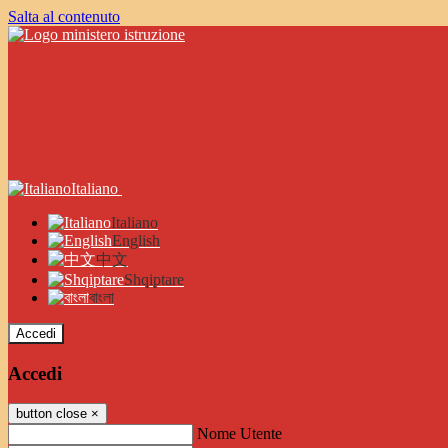
Salta al contenuto
Italiano
Italiano
English
中文
Shqiptare
বাংলা
Accedi
Accedi
button close
×
Nome Utente