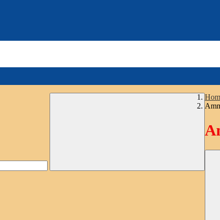
Hom
Ammi
Am