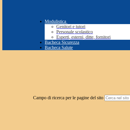
Modulistica
Genitori e tutori
Personale scolastico
Esperti, esterni, ditte, fornitori
Bacheca Sicurezza
Bacheca Salute
Campo di ricerca per le pagine del sito