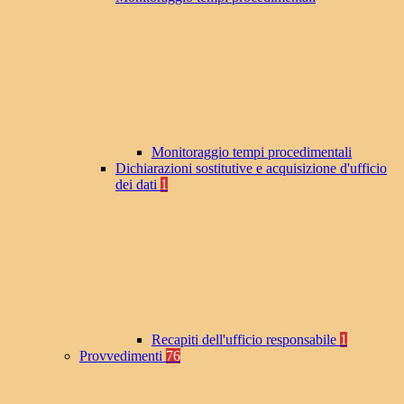
Monitoraggio tempi procedimentali
Dichiarazioni sostitutive e acquisizione d'ufficio
dei dati
1
Recapiti dell'ufficio responsabile
1
Provvedimenti
76