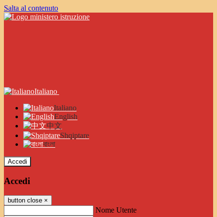
Salta al contenuto
Italiano
Italiano
English
中文
Shqiptare
বাংলা
Accedi
Accedi
button close
×
Nome Utente