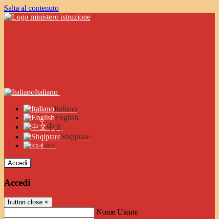
Salta al contenuto
Italiano
Italiano
English
中文
Shqiptare
বাংলা
Accedi
Accedi
button close
×
Nome Utente