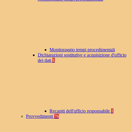
Monitoraggio tempi procedimentali
Dichiarazioni sostitutive e acquisizione d'ufficio
dei dati
1
Recapiti dell'ufficio responsabile
1
Provvedimenti
76