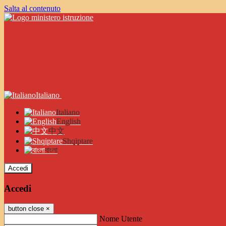
Salta al contenuto
Italiano
Italiano
English
中文
Shqiptare
বাংলা
Accedi
Accedi
button close
×
Nome Utente