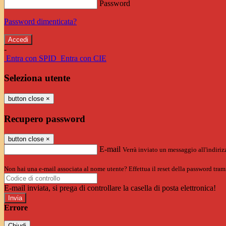
Password
Password dimenticata?
-
Entra con SPID
Entra con CIE
Seleziona utente
button close
×
Recupero password
button close
×
E-mail
Verrà inviato un messaggio all'indirizz
Non hai una e-mail associata al nome utente? Effettua il reset della password tram
E-mail inviata, si prega di controllare la casella di posta elettronica!
Errore
Chiudi