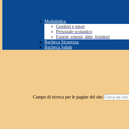
Modulistica
Genitori e tutori
Personale scolastico
Esperti, esterni, ditte, fornitori
Bacheca Sicurezza
Bacheca Salute
Campo di ricerca per le pagine del sito