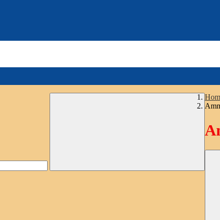
Hom
Ammi
Am