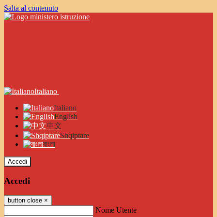
Salta al contenuto
Italiano
Italiano
English
中文
Shqiptare
বাংলা
Accedi
Accedi
button close
×
Nome Utente