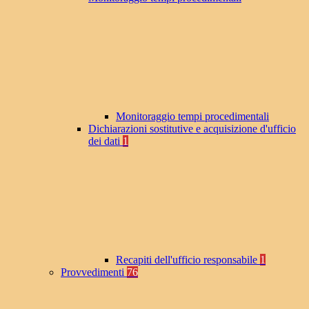
Monitoraggio tempi procedimentali
Dichiarazioni sostitutive e acquisizione d'ufficio
dei dati
1
Recapiti dell'ufficio responsabile
1
Provvedimenti
76