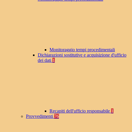
Monitoraggio tempi procedimentali
Dichiarazioni sostitutive e acquisizione d'ufficio
dei dati
1
Recapiti dell'ufficio responsabile
1
Provvedimenti
76