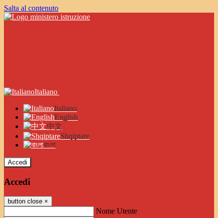
Salta al contenuto
Italiano
Italiano
English
中文
Shqiptare
বাংলা
Accedi
Accedi
button close
×
Nome Utente