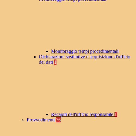
Monitoraggio tempi procedimentali
Dichiarazioni sostitutive e acquisizione d'ufficio
dei dati
1
Recapiti dell'ufficio responsabile
1
Provvedimenti
76