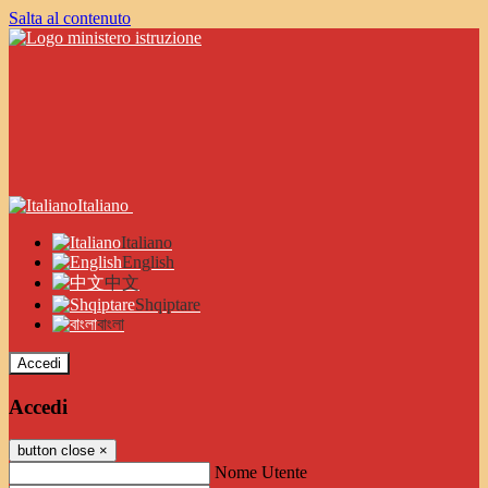
Salta al contenuto
Italiano
Italiano
English
中文
Shqiptare
বাংলা
Accedi
Accedi
button close
×
Nome Utente