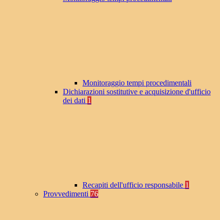
Monitoraggio tempi procedimentali
Dichiarazioni sostitutive e acquisizione d'ufficio
dei dati
1
Recapiti dell'ufficio responsabile
1
Provvedimenti
76