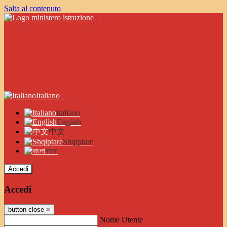
Salta al contenuto
Italiano
Italiano
English
中文
Shqiptare
বাংলা
Accedi
Accedi
button close
×
Nome Utente