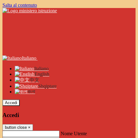
Salta al contenuto
Italiano
Italiano
English
中文
Shqiptare
বাংলা
Accedi
Accedi
button close
×
Nome Utente