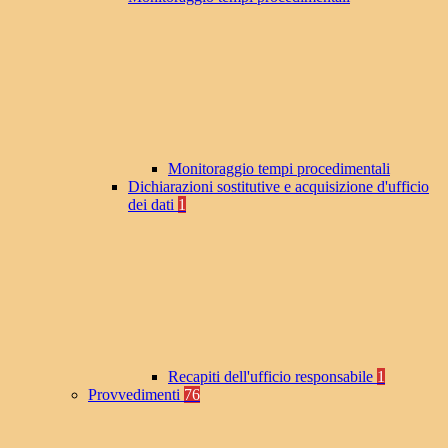
Monitoraggio tempi procedimentali
Dichiarazioni sostitutive e acquisizione d'ufficio
dei dati
1
Recapiti dell'ufficio responsabile
1
Provvedimenti
76