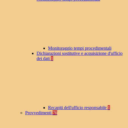
Monitoraggio tempi procedimentali
Dichiarazioni sostitutive e acquisizione d'ufficio
dei dati
1
Recapiti dell'ufficio responsabile
1
Provvedimenti
76