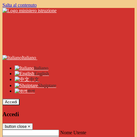
Salta al contenuto
Italiano
Italiano
English
中文
Shqiptare
বাংলা
Accedi
Accedi
button close
×
Nome Utente