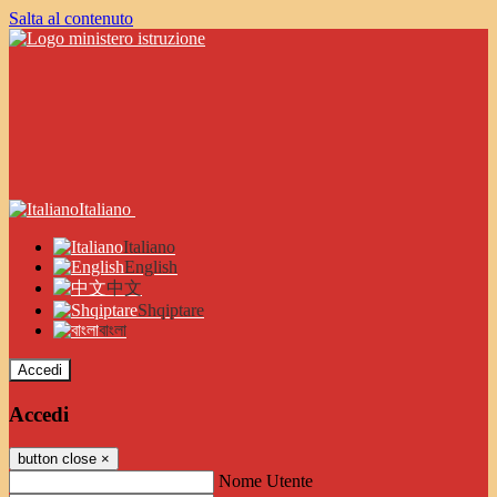
Salta al contenuto
Italiano
Italiano
English
中文
Shqiptare
বাংলা
Accedi
Accedi
button close
×
Nome Utente