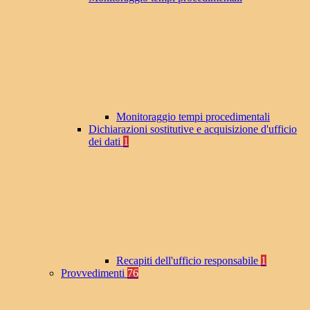
Monitoraggio tempi procedimentali
Dichiarazioni sostitutive e acquisizione d'ufficio
dei dati
1
Recapiti dell'ufficio responsabile
1
Provvedimenti
76