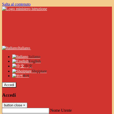
Salta al contenuto
Italiano
Italiano
English
中文
Shqiptare
বাংলা
Accedi
Accedi
button close
×
Nome Utente