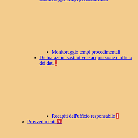
Monitoraggio tempi procedimentali
Dichiarazioni sostitutive e acquisizione d'ufficio
dei dati
1
Recapiti dell'ufficio responsabile
1
Provvedimenti
76