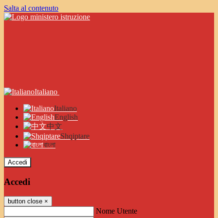
Salta al contenuto
Italiano
Italiano
English
中文
Shqiptare
বাংলা
Accedi
Accedi
button close
×
Nome Utente