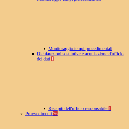
Monitoraggio tempi procedimentali
Dichiarazioni sostitutive e acquisizione d'ufficio
dei dati
1
Recapiti dell'ufficio responsabile
1
Provvedimenti
76