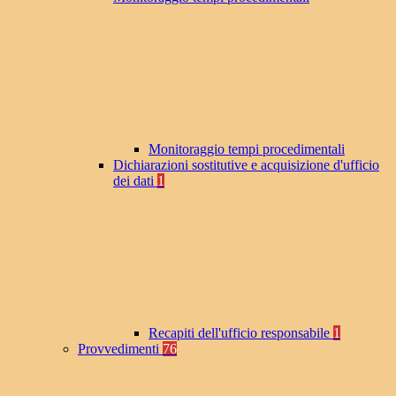
Monitoraggio tempi procedimentali
Dichiarazioni sostitutive e acquisizione d'ufficio
dei dati
1
Recapiti dell'ufficio responsabile
1
Provvedimenti
76