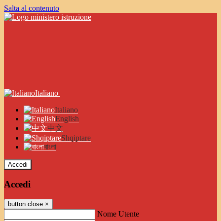
Salta al contenuto
Italiano
Italiano
English
中文
Shqiptare
বাংলা
Accedi
Accedi
button close
×
Nome Utente