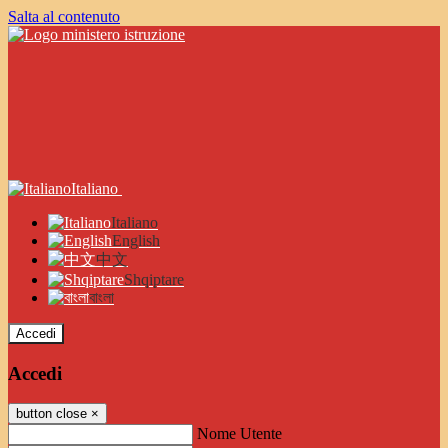
Salta al contenuto
Italiano
Italiano
English
中文
Shqiptare
বাংলা
Accedi
Accedi
button close
×
Nome Utente