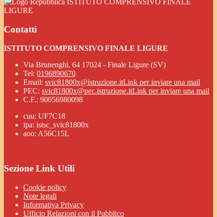
ISTITUTO COMPRENSIVO FINALE
LIGURE
Contatti
ISTITUTO COMPRENSIVO FINALE LIGURE
Via Brunenghi, 64 17024 - Finale Ligure (SV)
Tel:
0196890670
Email:
svic81800x@istruzione.it
Link per inviare una mail
PEC:
svic81800x@pec.istruzione.it
Link per inviare una mail
C.F.: 90056980098
cuu: UF7C18
ipa: istsc_svic81800x
aoo: A56C15L
Sezione Link Utili
Cookie policy
Note legali
Informativa Privacy
Ufficio Relazioni con il Pubblico