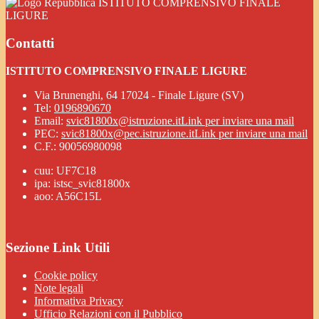
ISTITUTO COMPRENSIVO FINALE
LIGURE
Contatti
ISTITUTO COMPRENSIVO FINALE LIGURE
Via Brunenghi, 64 17024 - Finale Ligure (SV)
Tel:
0196890670
Email:
svic81800x@istruzione.it
Link per inviare una mail
PEC:
svic81800x@pec.istruzione.it
Link per inviare una mail
C.F.: 90056980098
cuu: UF7C18
ipa: istsc_svic81800x
aoo: A56C15L
Sezione Link Utili
Cookie policy
Note legali
Informativa Privacy
Ufficio Relazioni con il Pubblico