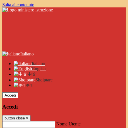
Salta al contenuto
Italiano
Italiano
English
中文
Shqiptare
বাংলা
Accedi
Accedi
button close
×
Nome Utente