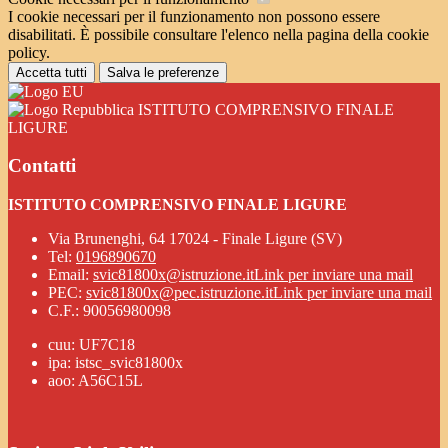
I cookie necessari per il funzionamento non possono essere
disabilitati. È possibile consultare l'elenco nella pagina della cookie
policy.
Accetta tutti
Salva le preferenze
ISTITUTO COMPRENSIVO FINALE
LIGURE
Contatti
ISTITUTO COMPRENSIVO FINALE LIGURE
Via Brunenghi, 64 17024 - Finale Ligure (SV)
Tel:
0196890670
Email:
svic81800x@istruzione.it
Link per inviare una mail
PEC:
svic81800x@pec.istruzione.it
Link per inviare una mail
C.F.: 90056980098
cuu: UF7C18
ipa: istsc_svic81800x
aoo: A56C15L