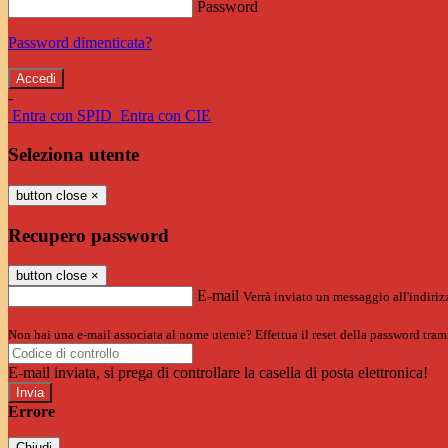
Password
Password dimenticata?
-
Entra con SPID
Entra con CIE
Seleziona utente
button close
×
Recupero password
button close
×
E-mail
Verrà inviato un messaggio all'indirizz
Non hai una e-mail associata al nome utente? Effettua il reset della password tram
E-mail inviata, si prega di controllare la casella di posta elettronica!
Errore
Chiudi