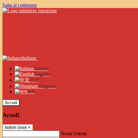
Salta al contenuto
Italiano
Italiano
English
中文
Shqiptare
বাংলা
Accedi
Accedi
button close
×
Nome Utente