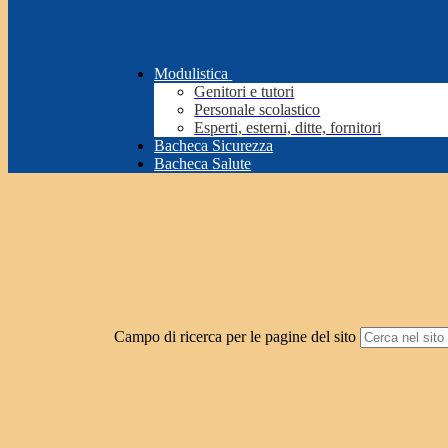
Modulistica
Genitori e tutori
Personale scolastico
Esperti, esterni, ditte, fornitori
Bacheca Sicurezza
Bacheca Salute
Campo di ricerca per le pagine del sito