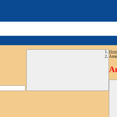
Hom
Ammi
Am