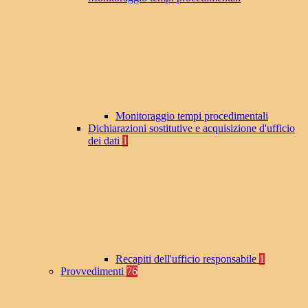
Monitoraggio tempi procedimentali
Dichiarazioni sostitutive e acquisizione d'ufficio
dei dati
1
Recapiti dell'ufficio responsabile
1
Provvedimenti
76