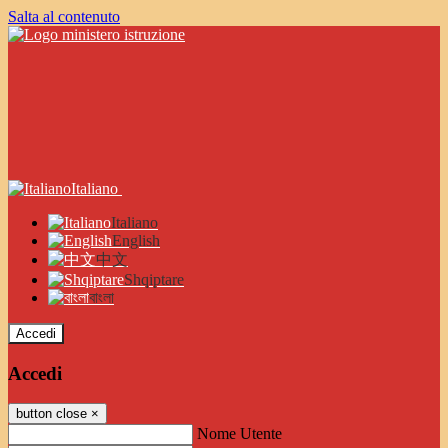
Salta al contenuto
Italiano
Italiano
English
中文
Shqiptare
বাংলা
Accedi
Accedi
button close
×
Nome Utente