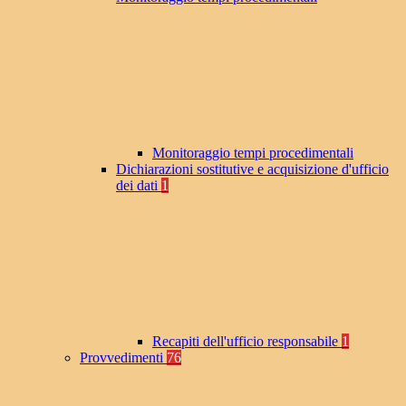
Monitoraggio tempi procedimentali
Dichiarazioni sostitutive e acquisizione d'ufficio
dei dati
1
Recapiti dell'ufficio responsabile
1
Provvedimenti
76