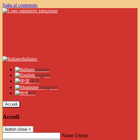
Salta al contenuto
Italiano
Italiano
English
中文
Shqiptare
বাংলা
Accedi
Accedi
button close
×
Nome Utente