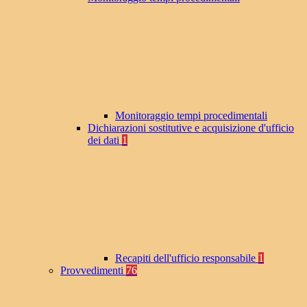
Monitoraggio tempi procedimentali
Dichiarazioni sostitutive e acquisizione d'ufficio
dei dati
1
Recapiti dell'ufficio responsabile
1
Provvedimenti
76