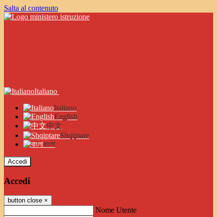
Salta al contenuto
Italiano
Italiano
English
中文
Shqiptare
বাংলা
Accedi
Accedi
button close
×
Nome Utente